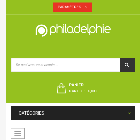
PARAMÈTRES
PANIER
0 ARTICLE
-
0,00 €
CATÉGORIES
Basculer