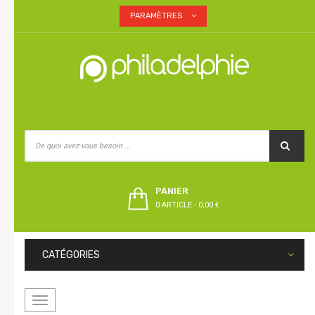
PARAMÈTRES
PANIER
0 ARTICLE
-
0,00 €
CATÉGORIES
Basculer