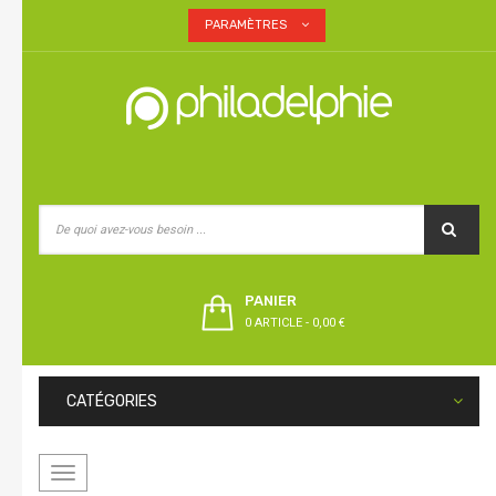
PARAMÈTRES
PANIER
0 ARTICLE
-
0,00 €
CATÉGORIES
Basculer