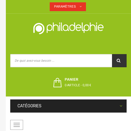
PARAMÈTRES
PANIER
0 ARTICLE
-
0,00 €
CATÉGORIES
Basculer