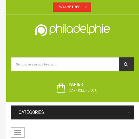
PARAMÈTRES
PANIER
0 ARTICLE
-
0,00 €
CATÉGORIES
Basculer