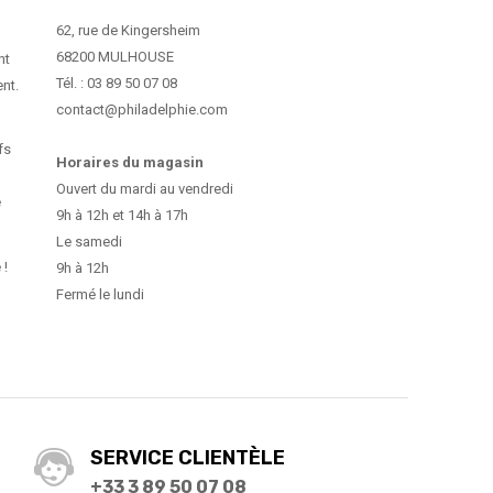
62, rue de Kingersheim
68200 MULHOUSE
nt
Tél. : 03 89 50 07 08
ent.
contact@philadelphie.com
fs
Horaires du magasin
Ouvert du mardi au vendredi
e
9h à 12h et 14h à 17h
Le samedi
 !
9h à 12h
Fermé le lundi
SERVICE CLIENTÈLE
+33 3 89 50 07 08