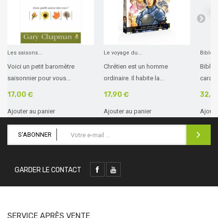
Les saisons...
Le voyage du...
Bible 
Voici un petit baromètre
Chrétien est un homme
Bible 
saisonnier pour vous...
ordinaire. Il habite la...
caractè
17,00 €
17,90 €
32,0
Ajouter au panier
Ajouter au panier
Ajoute
S'ABONNER
GARDER LE CONTACT
SERVICE APRÈS VENTE