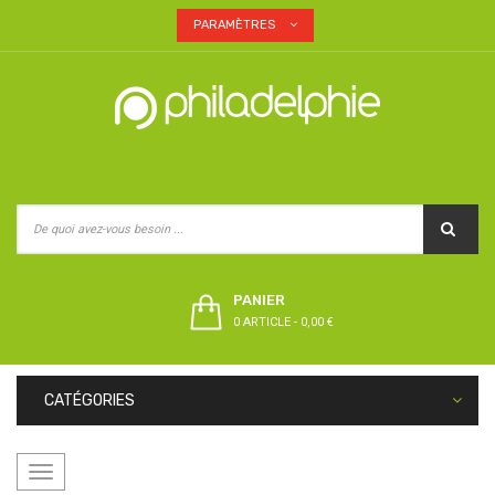
PARAMÈTRES
PANIER
0 ARTICLE
-
0,00 €
CATÉGORIES
Basculer