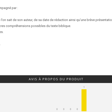
ompagné par :
 l’on sait de son auteur, de sa date de rédaction ainsi qu’une brève présentat
tres compréhensions possibles du texte biblique.
es.
.
AVIS À PROPOS DU PRODUIT
1
0
0
0
0