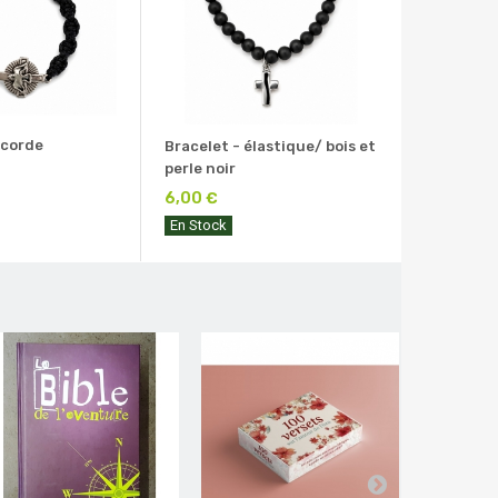
 corde
Bracelet - élastique/ bois et
perle noir
6,00 €
En Stock