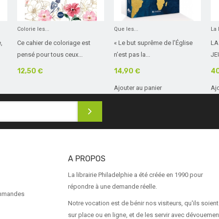
Colorie les...
Que les...
La 
,
Ce cahier de coloriage est
« Le but suprême de l’Église
LA
pensé pour tous ceux...
n’est pas la...
JE
12,50 €
14,90 €
40
Ajouter au panier
Aj
A PROPOS
La librairie Philadelphie a été créée en 1990 pour
répondre à une demande réelle.
ommandes
Notre vocation est de bénir nos visiteurs, qu'ils soient
sur place ou en ligne, et de les servir avec dévouemen