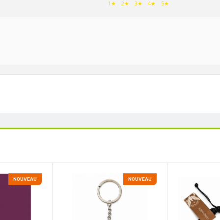
1★
2★
3★
4★
5★
NOUVEAU
NOUVEAU