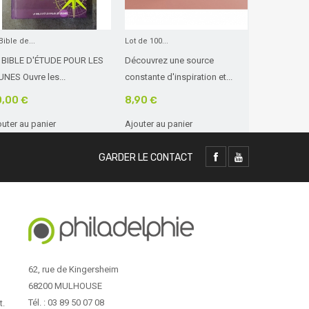
Bible de...
Lot de 100...
Les langages
 BIBLE D'ÉTUDE POUR LES
Découvrez une source
Apprenez 
UNES Ouvre les...
constante d'inspiration et...
communiquer
,00 €
8,90 €
8,90 €
outer au panier
Ajouter au panier
Ajouter au 
GARDER LE CONTACT
62, rue de Kingersheim
68200 MULHOUSE
Tél. : 03 89 50 07 08
t.