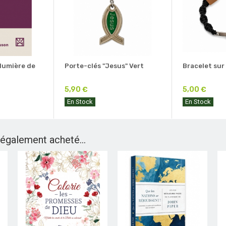
 lumière de
Porte-clés "Jesus" Vert
Bracelet sur
5,90 €
5,00 €
En Stock
En Stock
 également acheté...