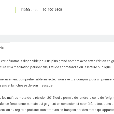
Référence :
10_10016308
vis
5 est désormais disponible pour un plus grand nombre avec cette édition en gro
cture et la méditation personnelle, l’étude approfondie ou la lecture publique.
ique aisément compréhensible au lecteur non averti, y compris pour un premier c
e sens et la richesse de son message.
 les maîtres mots de la révision 2015 qui a permis de rendre le sens de l’origin
alence fonctionnelle, mais qui gagnent en concision et sobriété, le tout dans u
gieux ou au registre profane, sont traduits en français par des mots qui appart