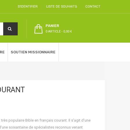
S'IDENTIFIER
LISTE DE SOUHAITS
CONTACT
PANIER
0 ARTICLE
-
0,00 €
RE
SOUTIEN MISSIONNAIRE
COURANT
très populaire Bible en français courant. Il s'agit d'une
s d'une soixantaine de spécialistes reconnus venant