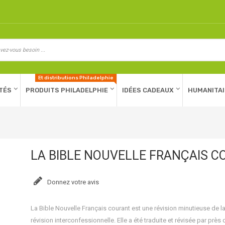
Et distributions Philadelphie
TÉS
PRODUITS PHILADELPHIE
IDÉES CADEAUX
HUMANITAI
LA BIBLE NOUVELLE FRANÇAIS 
Donnez votre avis
La Bible Nouvelle Français courant est une révision minutieuse de la 
révision interconfessionnelle. Elle a été traduite et révisée par prè