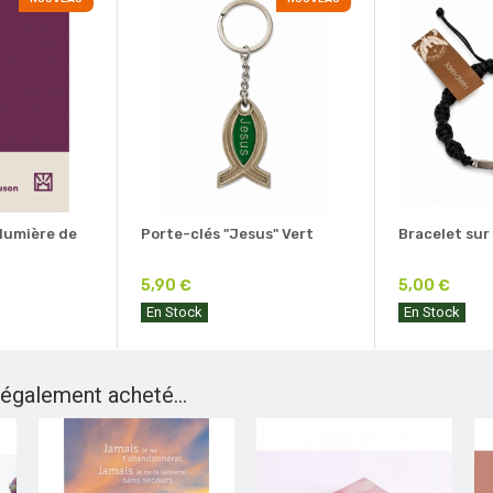
 lumière de
Porte-clés "Jesus" Vert
Bracelet sur
5,90 €
5,00 €
En Stock
En Stock
 également acheté...