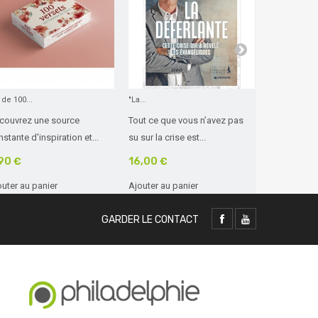
 de 100...
"La...
La Bible...
couvrez une source
Tout ce que vous n’avez pas
Les plus bel
stante d'inspiration et...
su sur la crise est...
Bible,...
90 €
16,00 €
24,35 €
outer au panier
Ajouter au panier
Ajouter au 
GARDER LE CONTACT