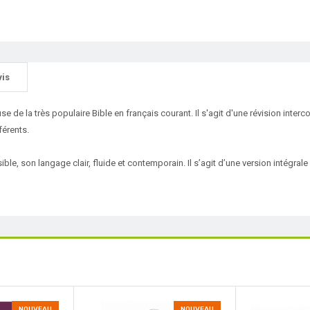
vis
 de la très populaire Bible en français courant. Il s'agit d'une révision interco
fférents.
ble, son langage clair, fluide et contemporain. Il s’agit d’une version intégrale e
NOUVEAU
NOUVEAU