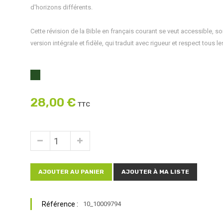
d'horizons différents.
Cette révision de la Bible en français courant se veut accessible, son
version intégrale et fidèle, qui traduit avec rigueur et respect tous le
28,00 €
TTC
AJOUTER AU PANIER
AJOUTER À MA LISTE
Référence :
10_10009794