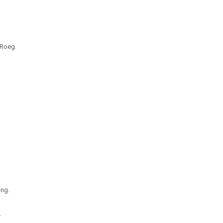
 Roeg.
ung.
.