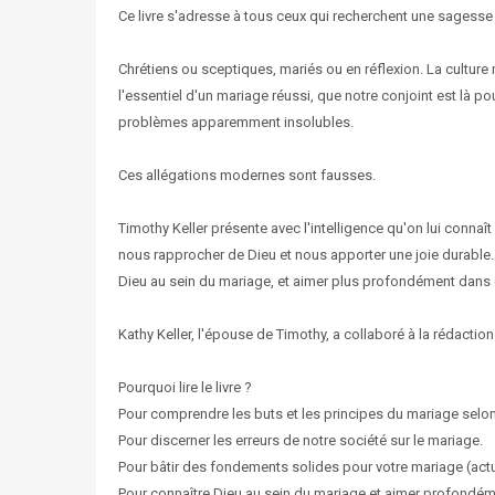
Ce livre s'adresse à tous ceux qui recherchent une sagesse m
Chrétiens ou sceptiques, mariés ou en réflexion. La cultur
l'essentiel d'un mariage réussi, que notre conjoint est là p
problèmes apparemment insolubles.
Ces allégations modernes sont fausses.
Timothy Keller présente avec l'intelligence qu'on lui connaî
nous rapprocher de Dieu et nous apporter une joie durable. 
Dieu au sein du mariage, et aimer plus profondément dans c
Kathy Keller, l'épouse de Timothy, a collaboré à la rédaction
Pourquoi lire le livre ?
Pour comprendre les buts et les principes du mariage selon 
Pour discerner les erreurs de notre société sur le mariage.
Pour bâtir des fondements solides pour votre mariage (actue
Pour connaître Dieu au sein du mariage et aimer profondéme