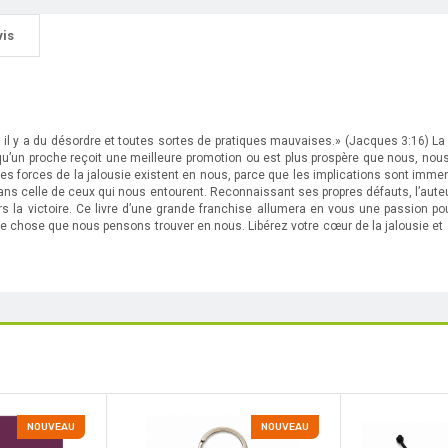
vis
e, il y a du désordre et toutes sortes de pratiques mauvaises.» (Jacques 3:16) La 
u’un proche reçoit une meilleure promotion ou est plus prospère que nous, nous v
es forces de la jalousie existent en nous, parce que les implications sont immense
s celle de ceux qui nous entourent. Reconnaissant ses propres défauts, l’auteur 
 la victoire. Ce livre d’une grande franchise allumera en vous une passion po
re chose que nous pensons trouver en nous. Libérez votre cœur de la jalousie e
NOUVEAU
NOUVEAU