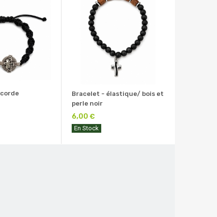
 corde
Bracelet - élastique/ bois et
perle noir
6,00 €
En Stock