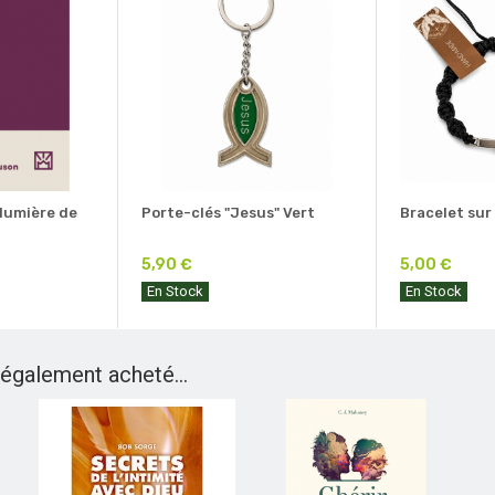
 lumière de
Porte-clés "Jesus" Vert
Bracelet sur
5,90 €
5,00 €
En Stock
En Stock
 également acheté...