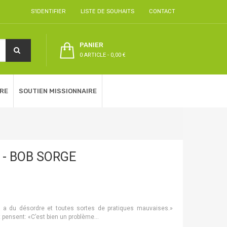
S'IDENTIFIER
LISTE DE SOUHAITS
CONTACT
PANIER
0 ARTICLE
-
0,00 €
RE
SOUTIEN MISSIONNAIRE
 - BOB SORGE
l y a du désordre et toutes sortes de pratiques mauvaises.»
t pensent: «C’est bien un problème...