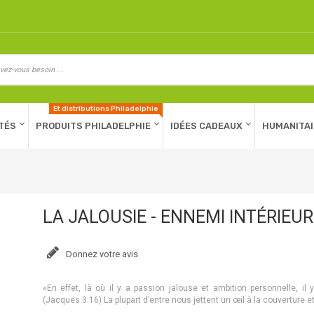
Et distributions Philadelphie
TÉS
PRODUITS PHILADELPHIE
IDÉES CADEAUX
HUMANITAI
LA JALOUSIE - ENNEMI INTÉRIEUR
Donnez votre avis
«En effet, là où il y a passion jalouse et ambition personnelle, i
(Jacques 3:16) La plupart d’entre nous jettent un œil à la couverture e