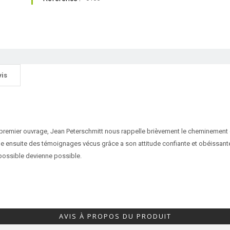
vis
 premier ouvrage, Jean Peterschmitt nous rappelle brièvement le cheminement 
ge ensuite des témoignages vécus grâce a son attitude confiante et obéissante à 
mpossible devienne possible.
AVIS À PROPOS DU PRODUIT