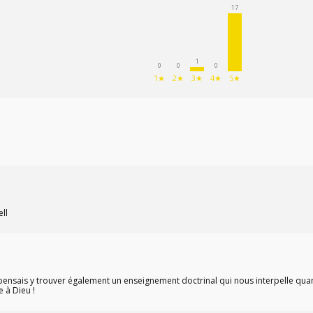
17
1
0
0
0
1★
2★
3★
4★
5★
ell
nsais y trouver également un enseignement doctrinal qui nous interpelle quant 
 à Dieu !