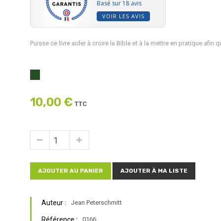
Basé sur 18 avis
VOIR LES AVIS
Puisse ce livre aider à croire la Bible et à la mettre en pratique af
10,00 €
TTC
AJOUTER AU PANIER
AJOUTER À MA LISTE
Auteur :
Jean Peterschmitt
Référence :
0166