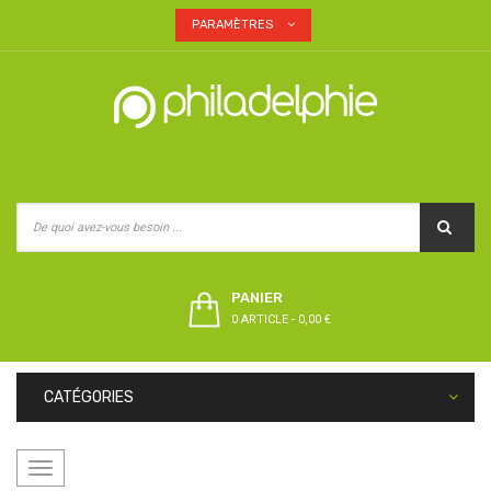
PARAMÈTRES
PANIER
0 ARTICLE
-
0,00 €
CATÉGORIES
Basculer