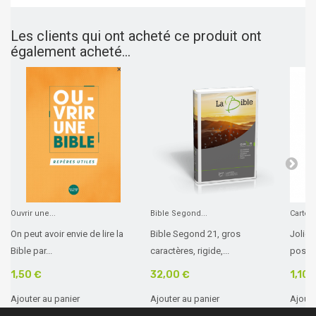
Les clients qui ont acheté ce produit ont
également acheté...
Ouvrir une...
Bible Segond...
Carte A
On peut avoir envie de lire la
Bible Segond 21, gros
Jolie 
Bible par...
caractères, rigide,...
posé s
1,50 €
32,00 €
1,10 
Ajouter au panier
Ajouter au panier
Ajoute