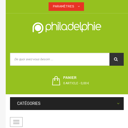
PARAMÈTRES
PANIER
0 ARTICLE
-
0,00 €
CATÉGORIES
Basculer