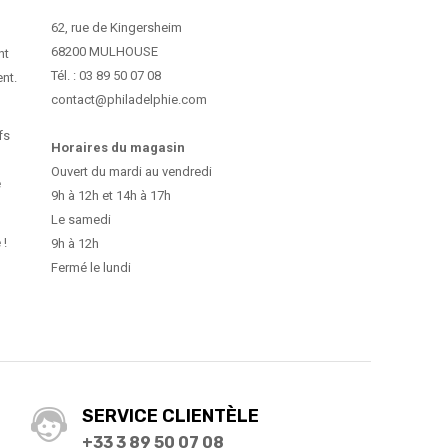
62, rue de Kingersheim
68200 MULHOUSE
nt
Tél. : 03 89 50 07 08
ent.
contact@philadelphie.com
fs
Horaires du magasin
Ouvert du mardi au vendredi
e
9h à 12h et 14h à 17h
Le samedi
 !
9h à 12h
Fermé le lundi
SERVICE CLIENTÈLE
+33 3 89 50 07 08