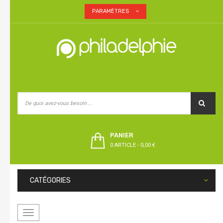
PARAMÈTRES
PANIER
0 ARTICLE
-
0,00 €
CATÉGORIES
Basculer