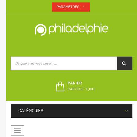
PARAMÈTRES
PANIER
0 ARTICLE
-
0,00 €
CATÉGORIES
Basculer