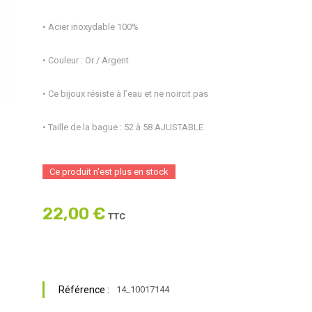
• Acier inoxydable 100%
• Couleur : Or / Argent
• Ce bijoux résiste à l’eau et ne noircit pas
• Taille de la bague : 52 à 58 AJUSTABLE
Ce produit n'est plus en stock
22,00 €
TTC
Référence :
14_10017144