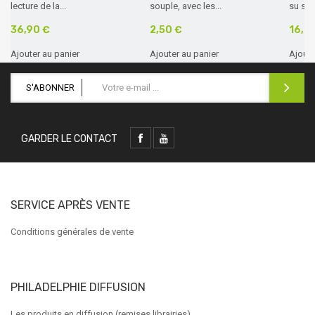
lecture de la...
souple, avec les...
su sur 
36,90 €
2,50 €
16,0
Ajouter au panier
Ajouter au panier
Ajoute
S'ABONNER
GARDER LE CONTACT
SERVICE APRÈS VENTE
Conditions générales de vente
PHILADELPHIE DIFFUSION
Les produits en diffusion (remises librairies)