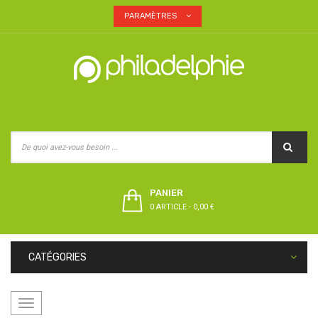
PARAMÈTRES
PANIER
0 ARTICLE
-
0,00 €
CATÉGORIES
Basculer