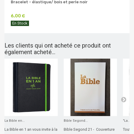
Bracelet - élastique/ bois et perle noir
6,00 €
En Stock
Les clients qui ont acheté ce produit ont
également acheté...
La Bible en...
Bible Segond...
"La...
La Bible en 1 an vous invite à la
Bible Segond 21 - Couverture
Tout c