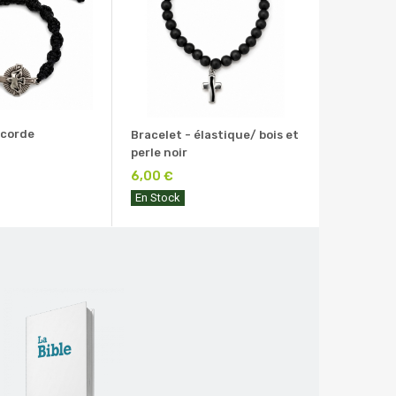
 corde
Bracelet - élastique/ bois et
perle noir
6,00 €
En Stock