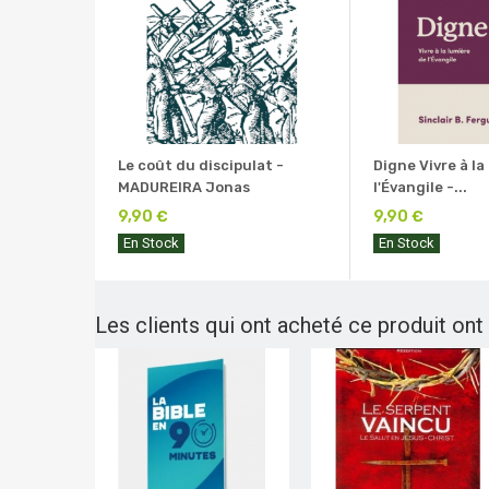
Le coût du discipulat -
Digne Vivre à la
MADUREIRA Jonas
l'Évangile -...
9,90 €
9,90 €
En Stock
En Stock
Les clients qui ont acheté ce produit ont