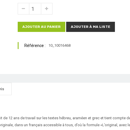
AJOUTER AU PANIER
AJOUTER À MA LISTE
Référence :
10_10016468
vis
uit de 12 ans de travail sur les textes hébreu, araméen et grec et tient compte 
riginale, dans un français accessible à tous, d’où la formule «L’original, avec 