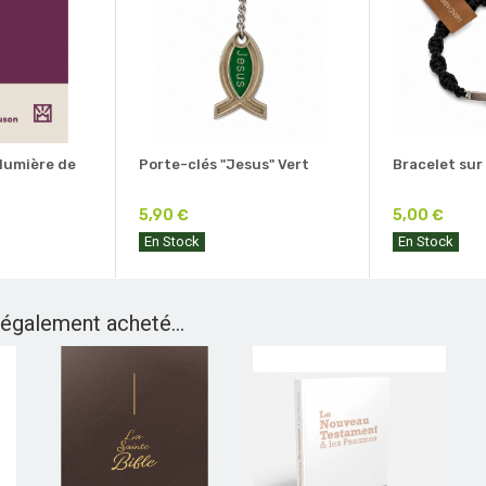
 lumière de
Porte-clés "Jesus" Vert
Bracelet sur
5,90 €
5,00 €
En Stock
En Stock
 également acheté...