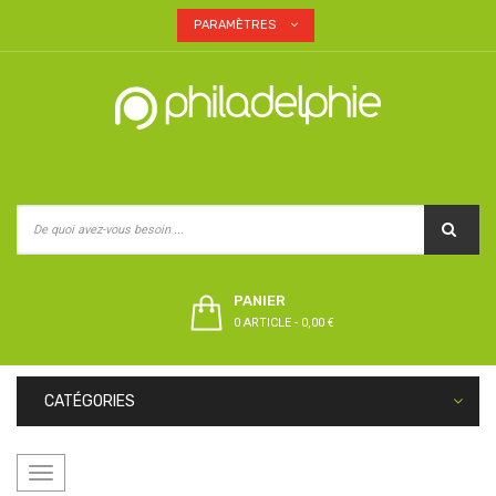
PARAMÈTRES
PANIER
0 ARTICLE
-
0,00 €
CATÉGORIES
Basculer