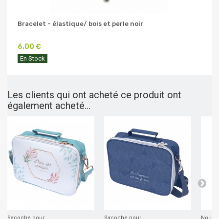
Bracelet - élastique/ bois et perle noir
6,00 €
En Stock
Les clients qui ont acheté ce produit ont
également acheté...
Sacoche pour...
Sacoche pour...
Nouvea