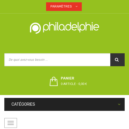
PARAMÈTRES
PANIER
0 ARTICLE
-
0,00 €
CATÉGORIES
Basculer