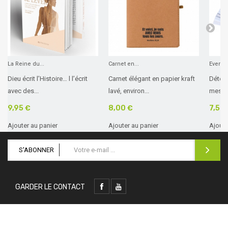
La Reine du...
Carnet en...
Eventail
Dieu écrit l’Histoire… l l’écrit
Carnet élégant en papier kraft
Détend
avec des...
lavé, environ...
messa
9,95 €
8,00 €
7,50
Ajouter au panier
Ajouter au panier
Ajoute
S'ABONNER
GARDER LE CONTACT