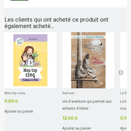
Les clients qui ont acheté ce produit ont
également acheté...
Mes top cinq...
Samuel...
Le film
9,00 €
vre d’aventure qui permet aux
Le trai
enfants d’initier...
nouvea
Ajouter au panier
12,50 €
0,10 
Ajouter au panier
Ajoute