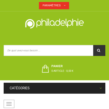
PARAMÈTRES
PANIER
0 ARTICLE
-
0,00 €
CATÉGORIES
Basculer