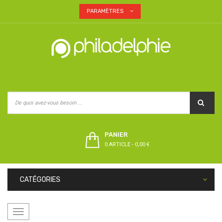
PARAMÈTRES
PANIER
0 ARTICLE
-
0,00 €
CATÉGORIES
Basculer