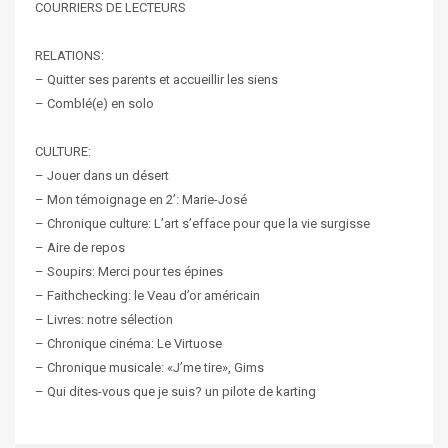
COURRIERS DE LECTEURS
RELATIONS:
– Quitter ses parents et accueillir les siens
– Comblé(e) en solo
CULTURE:
– Jouer dans un désert
– Mon témoignage en 2’: Marie-José
– Chronique culture: L’art s’efface pour que la vie surgisse
– Aire de repos
– Soupirs: Merci pour tes épines
– Faithchecking: le Veau d’or américain
– Livres: notre sélection
– Chronique cinéma: Le Virtuose
– Chronique musicale: «J’me tire», Gims
– Qui dites-vous que je suis? un pilote de karting