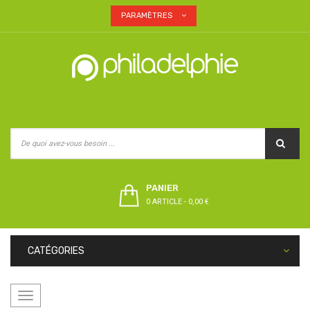
PARAMÈTRES
PANIER
0 ARTICLE
-
0,00 €
CATÉGORIES
Basculer