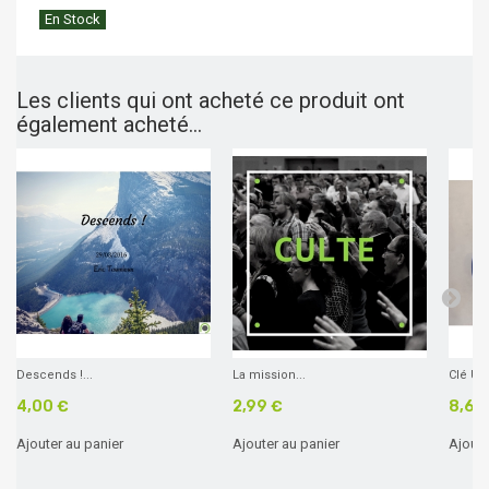
En Stock
Les clients qui ont acheté ce produit ont
également acheté...
Descends !...
La mission...
Clé USB
4,00 €
2,99 €
8,60
Ajouter au panier
Ajouter au panier
Ajoute