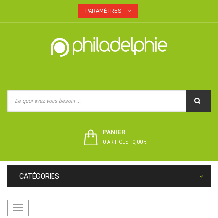
PARAMÈTRES
PANIER
0 ARTICLE
-
0,00 €
CATÉGORIES
Basculer