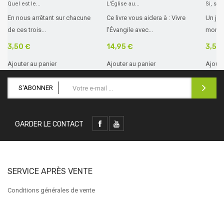
Quel est le...
L'Église au...
Si, si, 
En nous arrêtant sur chacune
Ce livre vous aidera à : Vivre
Un jou
de ces trois...
l'Évangile avec...
mon li
3,50 €
14,95 €
3,50
Ajouter au panier
Ajouter au panier
Ajoute
S'ABONNER
GARDER LE CONTACT
SERVICE APRÈS VENTE
Conditions générales de vente