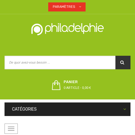
PARAMÈTRES
PANIER
0 ARTICLE
-
0,00 €
CATÉGORIES
Basculer