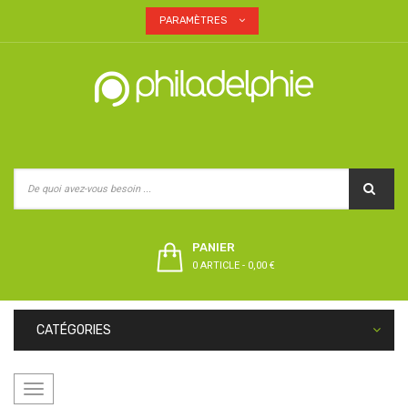
PARAMÈTRES
PANIER
0 ARTICLE
-
0,00 €
CATÉGORIES
Basculer