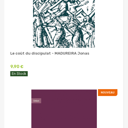
Le coût du discipulat - MADUREIRA Jonas
9,90 €
En Stock
NOUVEAU