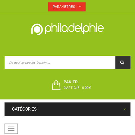
PARAMÈTRES
PANIER
0 ARTICLE
-
0,00 €
CATÉGORIES
Basculer