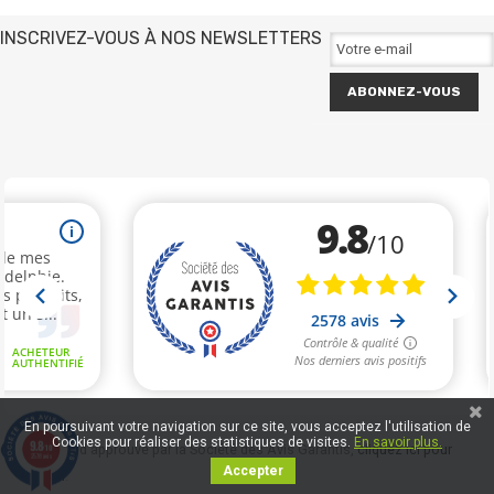
INSCRIVEZ-VOUS À NOS NEWSLETTERS
ABONNEZ-VOUS
En poursuivant votre navigation sur ce site, vous acceptez l'utilisation de
Cookies pour réaliser des statistiques de visites.
En savoir plus.
9.8
Marchand approuvé par la Société des Avis Garantis,
cliquez ici pour
/10
2578 avis
Accepter
vérifier
.