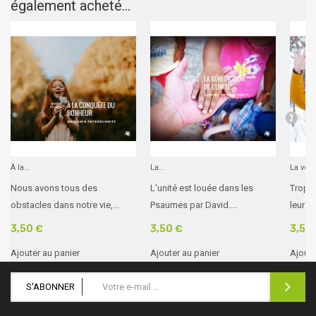
également acheté...
À la...
La...
La volo
Nous avons tous des
L’unité est louée dans les
Trop d
obstacles dans notre vie,...
Psaumes par David....
leur têt
3,50 €
3,50 €
3,50
Ajouter au panier
Ajouter au panier
Ajoute
S'ABONNER