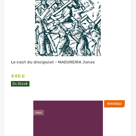
Le coût du discipulat - MADUREIRA Jonas
9,90 €
En Stock
NOUVEAU