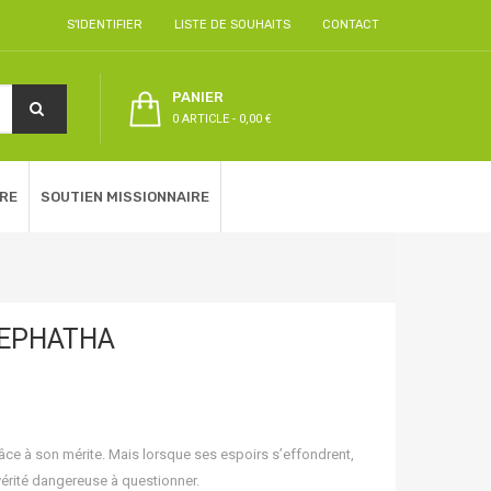
S'IDENTIFIER
LISTE DE SOUHAITS
CONTACT
PANIER
0 ARTICLE
-
0,00 €
RE
SOUTIEN MISSIONNAIRE
- EPHATHA
grâce à son mérite. Mais lorsque ses espoirs s’effondrent,
 vérité dangereuse à questionner.