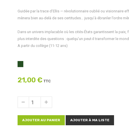
Guidée par la trace d’Ellis — révolutionnaire oublié ou visionnaire
mènera bien au-delà de ses certitudes… jusqu’à ébranler l’ordre mê
Dans un univers implacable où les cités-États garantissent la paix
plus interdite des questions : quelqu’un peut-il transformer le mond
A partir du collège (11-12 ans)
21,00 €
TTC
AJOUTER AU PANIER
AJOUTER À MA LISTE