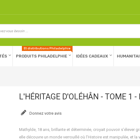
Et distributions Philadelphie
TÉS
PRODUITS PHILADELPHIE
IDÉES CADEAUX
HUMANITAI
L'HÉRITAGE D'OLÉHÂN - TOME 1 
Donnez votre avis
Mathylde, 18 ans, brillante et déterminée, croyait pouvoir s’élever 
elle découvre un monde verrouillé où l’Histoire est manipulée, et la