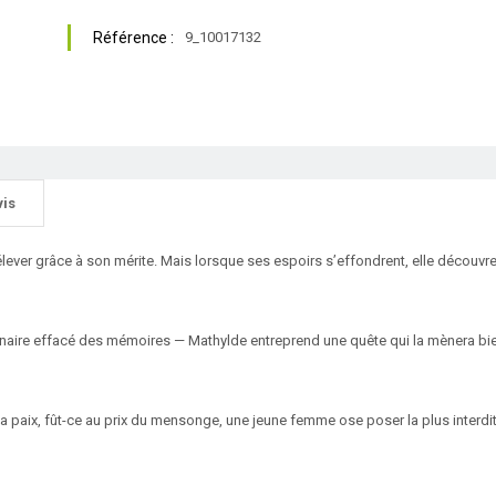
Référence :
9_10017132
vis
élever grâce à son mérite. Mais lorsque ses espoirs s’effondrent, elle découvre 
sionnaire effacé des mémoires — Mathylde entreprend une quête qui la mènera bi
la paix, fût-ce au prix du mensonge, une jeune femme ose poser la plus interdi