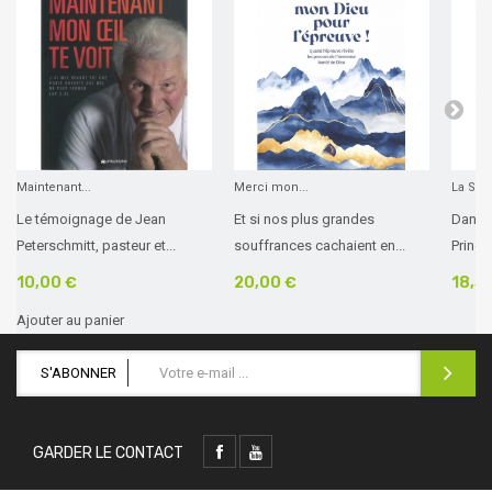
Maintenant...
Merci mon...
La Sain
Le témoignage de Jean
Et si nos plus grandes
Dans c
Peterschmitt, pasteur et...
souffrances cachaient en...
Prince
10,00 €
20,00 €
18,5
Ajouter au panier
S'ABONNER
GARDER LE CONTACT