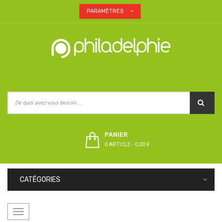
PARAMÈTRES
PANIER
0 ARTICLE
-
0,00 €
CATÉGORIES
Basculer