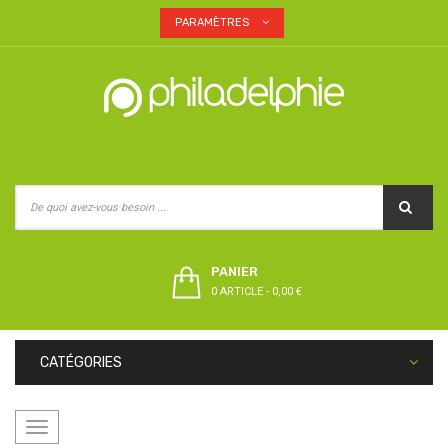
PARAMÈTRES
PANIER
0 ARTICLE
-
0,00 €
CATÉGORIES
Basculer