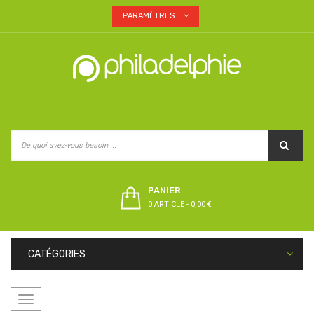
PARAMÈTRES
PANIER
0 ARTICLE
-
0,00 €
CATÉGORIES
Basculer