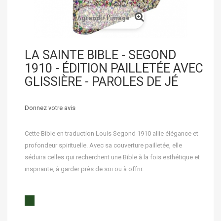
Agrandir l'image
LA SAINTE BIBLE - SEGOND
1910 - ÉDITION PAILLETÉE AVEC
GLISSIÈRE - PAROLES DE JÉ
Donnez votre avis
Cette Bible en traduction Louis Segond 1910 allie élégance et
profondeur spirituelle. Avec sa couverture pailletée, elle
séduira celles qui recherchent une Bible à la fois esthétique et
inspirante, à garder près de soi ou à offrir.