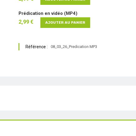
Prédication en vidéo (MP4)
2,99 €
AJOUTER AU PANIER
Référence :
08_03_26_Predication MP3