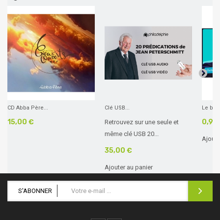
CD Abba Père...
Clé USB...
Le bon
15,00 €
0,99
Retrouvez sur une seule et
même clé USB 20...
Ajoute
35,00 €
Ajouter au panier
S'ABONNER