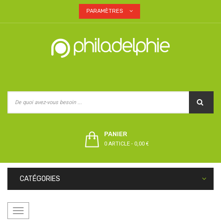
PARAMÈTRES
PANIER
0 ARTICLE
-
0,00 €
CATÉGORIES
Basculer