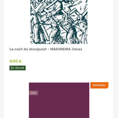
Le coût du discipulat - MADUREIRA Jonas
9,90 €
En Stock
NOUVEAU