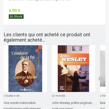
6,00 €
En Stock
Les clients qui ont acheté ce produit ont
également acheté...
L'audace de...
Le monde...
L'éduca
Une soirée mémorable
John Wesley, prêtre anglican,
Beauc
transformera radicalement...
avait une vision...
aujourd