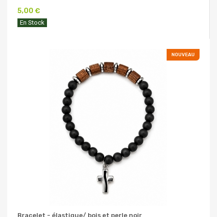
5,00 €
En Stock
NOUVEAU
Bracelet - élastique/ bois et perle noir