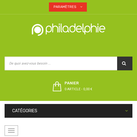
PARAMÈTRES
PANIER
0 ARTICLE
-
0,00 €
CATÉGORIES
Basculer