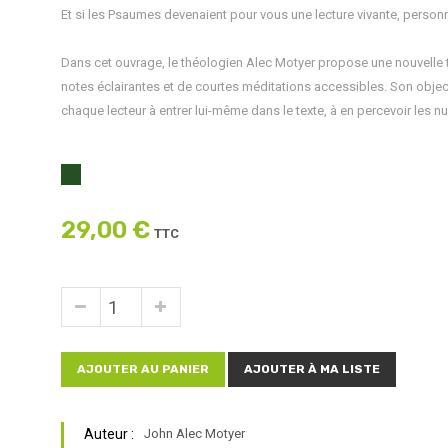
Et si les Psaumes devenaient pour vous une lecture vivante, person
Dans cet ouvrage, le théologien Alec Motyer propose une nouvel
notes éclairantes et de courtes méditations accessibles. Son object
chaque lecteur à entrer lui-même dans le texte, à en percevoir les nua
29,00 €
TTC
AJOUTER AU PANIER
AJOUTER À MA LISTE
Auteur :
John Alec Motyer