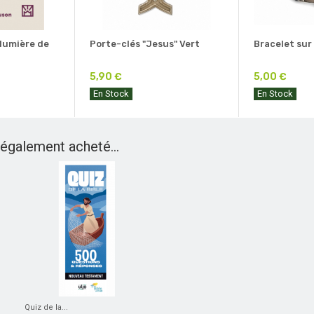
 lumière de
Porte-clés "Jesus" Vert
Bracelet sur
5,90 €
5,00 €
En Stock
En Stock
 également acheté...
Quiz de la...