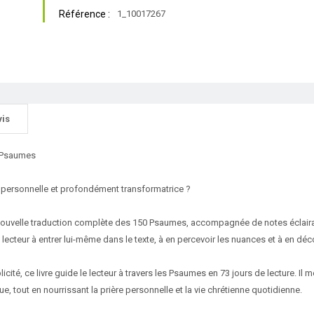
Référence :
1_10017267
vis
s Psaumes
, personnelle et profondément transformatrice ?
nouvelle traduction complète des 150 Psaumes, accompagnée de notes éclairan
ecteur à entrer lui-même dans le texte, à en percevoir les nuances et à en décou
ité, ce livre guide le lecteur à travers les Psaumes en 73 jours de lecture. Il m
e, tout en nourrissant la prière personnelle et la vie chrétienne quotidienne.