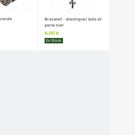
 corde
Bracelet - élastique/ bois et
perle noir
6,00 €
En Stock