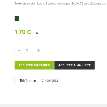
Texte en version Louis Segond révisé par Ésaïe 55 en collaboration
1,70 €
TTC
AJOUTER AU PANIER
AJOUTER À MA LISTE
Référence :
10_10010852