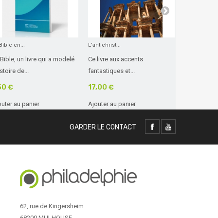
Bible en...
L'antichrist...
Évangile...
Bible, un livre qui a modelé
Ce livre aux accents
Petit fascicu
istoire de...
fantastiques et...
couverture..
50 €
17,00 €
0,30 €
outer au panier
Ajouter au panier
Ajouter au 
GARDER LE CONTACT
62, rue de Kingersheim
68200 MULHOUSE