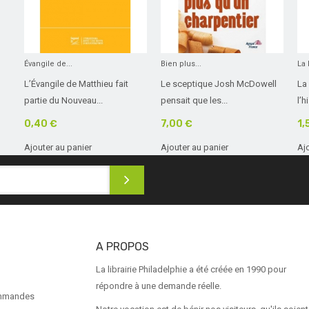
Évangile de...
Bien plus...
La 
L’Évangile de Matthieu fait
Le sceptique Josh McDowell
La 
partie du Nouveau...
pensait que les...
l’h
0,40 €
7,00 €
1,
Ajouter au panier
Ajouter au panier
Aj
A PROPOS
La librairie Philadelphie a été créée en 1990 pour
répondre à une demande réelle.
ommandes