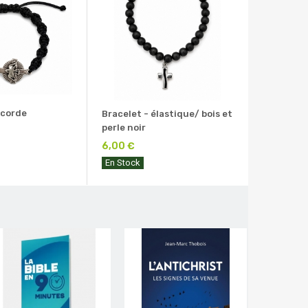
 corde
Bracelet - élastique/ bois et
perle noir
6,00 €
En Stock