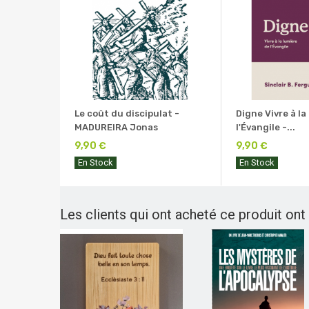
Le coût du discipulat -
Digne Vivre à la
MADUREIRA Jonas
l'Évangile -...
9,90 €
9,90 €
En Stock
En Stock
Les clients qui ont acheté ce produit ont