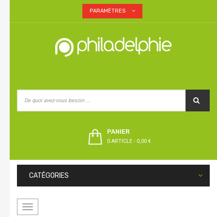
PARAMÈTRES
PANIER
0 ARTICLE
-
0,00 €
CATÉGORIES
Basculer