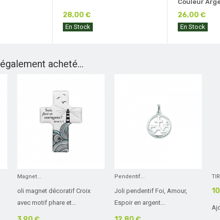
Couleur Arg
28,00 €
26,00 €
En Stock
En Stock
 également acheté...
Magnet...
Pendentif...
TIR
10
oli magnet décoratif Croix
Joli pendentif Foi, Amour,
avec motif phare et...
Espoir en argent...
Aj
3,90 €
12,80 €