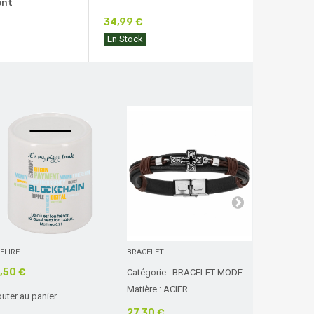
ent
34,99 €
En Stock
ELIRE...
BRACELET...
Croix bois...
,50 €
Catégorie : BRACELET MODE
Très jolie c
Matière : ACIER...
d'hêtre à...
outer au panier
27,30 €
10,60 €