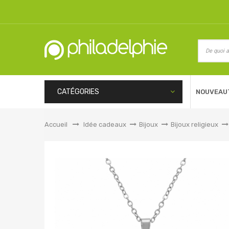
CATÉGORIES
NOUVEAU
Accueil
&gt;
Idée cadeaux
>
Bijoux
>
Bijoux religieux
>