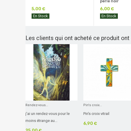
perle noir
5,00 €
6,00 €
En Stock
En Stock
Les clients qui ont acheté ce produit ont
Rendez-vous...
Pin's croix...
j'ai un rendez-vous pour le
Pin's croix vitrail
moins étrange au...
6,90 €
25,00 €