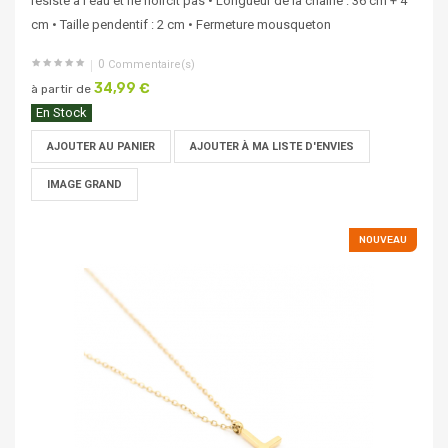
résiste à l’eau et ne noircit pas • Longueur de la chaîne : 36 cm + 4
cm • Taille pendentif : 2 cm • Fermeture mousqueton
0
Commentaire(s)
34,99 €
à partir de
En Stock
AJOUTER AU PANIER
AJOUTER À MA LISTE D'ENVIES
IMAGE GRAND
NOUVEAU