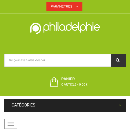
PARAMÈTRES
PANIER
0 ARTICLE
-
0,00 €
CATÉGORIES
Basculer