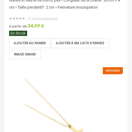
résiste à l’eau et ne noircit pas • Longueur de la chaîne : 36 cm + 4
cm • Taille pendentif : 2 cm • Fermeture mousqueton
0
Commentaire(s)
34,99 €
à partir de
En Stock
AJOUTER AU PANIER
AJOUTER À MA LISTE D'ENVIES
IMAGE GRAND
NOUVEAU