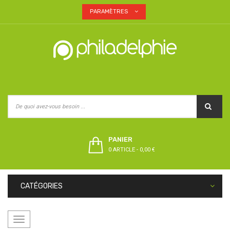
PARAMÈTRES
PANIER
0 ARTICLE
-
0,00 €
CATÉGORIES
Basculer