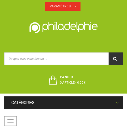
PARAMÈTRES
PANIER
0 ARTICLE
-
0,00 €
CATÉGORIES
Basculer