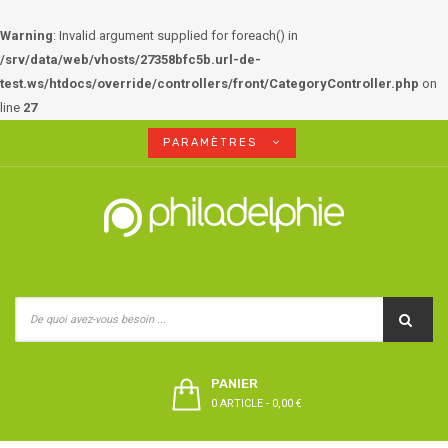
Warning
: Invalid argument supplied for foreach() in
/srv/data/web/vhosts/27358bfc5b.url-de-
test.ws/htdocs/override/controllers/front/CategoryController.php
on
line
27
PARAMÈTRES
PANIER
0 ARTICLE
-
0,00 €