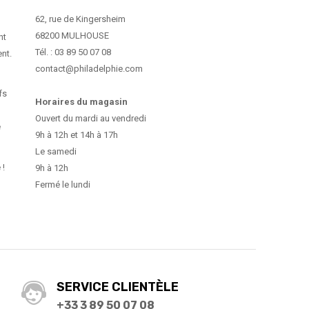
62, rue de Kingersheim
68200 MULHOUSE
nt
Tél. : 03 89 50 07 08
ent.
contact@philadelphie.com
fs
Horaires du magasin
Ouvert du mardi au vendredi
e
9h à 12h et 14h à 17h
Le samedi
 !
9h à 12h
Fermé le lundi
SERVICE CLIENTÈLE
+33 3 89 50 07 08