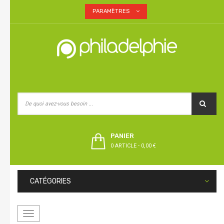
PARAMÈTRES
PANIER
0 ARTICLE
-
0,00 €
CATÉGORIES
Basculer