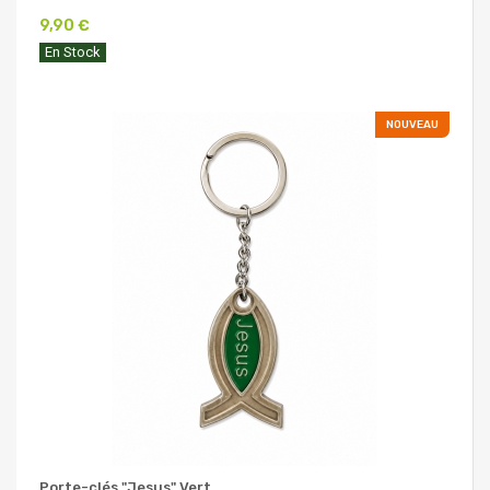
9,90 €
En Stock
NOUVEAU
Porte-clés "Jesus" Vert