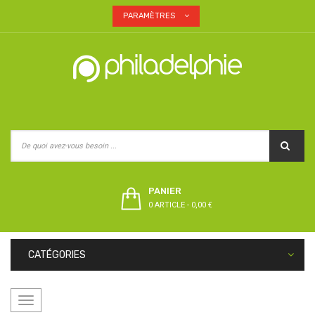
PARAMÈTRES
PANIER
0 ARTICLE
-
0,00 €
CATÉGORIES
Basculer