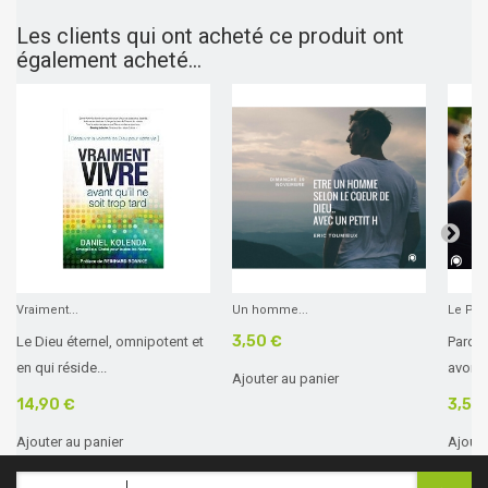
Les clients qui ont acheté ce produit ont
également acheté...
Vraiment...
Un homme...
Le Pard
3,50 €
Le Dieu éternel, omnipotent et
Pardo
en qui réside...
avons 
Ajouter au panier
14,90 €
3,50
Ajouter au panier
Ajoute