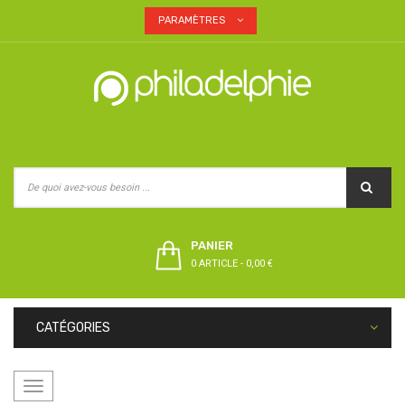
PARAMÈTRES
PANIER
0 ARTICLE
-
0,00 €
CATÉGORIES
Basculer