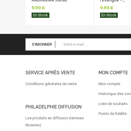
MADUREIRA Jonas
l'Évangile -...
9,90 €
9,90 €
En Stock
En Stock
S'ABONNER
SERVICE APRÈS VENTE
MON COMPTE
Conditions générales de vente
Mon compte
Historique des c
Liste de souhaits
PHILADELPHIE DIFFUSION
Points de fidélité
Les produits en diffusion (remises
librairies)