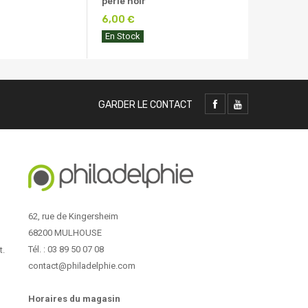
perle noir
6,00 €
En Stock
GARDER LE CONTACT
62, rue de Kingersheim
68200 MULHOUSE
Tél. : 03 89 50 07 08
t.
contact@philadelphie.com
Horaires du magasin